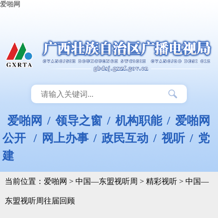
爱啪网
爱啪网
/
领导之窗
/
机构职能
/
爱啪网
公开
/
网上办事
/
政民互动
/
视听
/
党
建
当前位置：
爱啪网
>
中国—东盟视听周
>
精彩视听
>
中国—
东盟视听周往届回顾