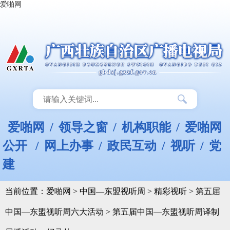
爱啪网
爱啪网
/
领导之窗
/
机构职能
/
爱啪网
公开
/
网上办事
/
政民互动
/
视听
/
党
建
当前位置：
爱啪网
>
中国—东盟视听周
>
精彩视听
>
第五届
中国—东盟视听周六大活动
>
第五届中国—东盟视听周译制