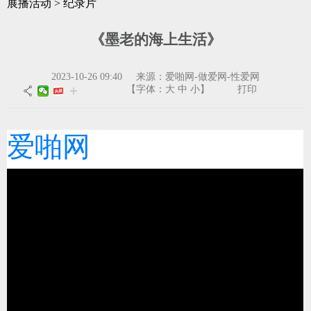
展播活动
>
纪录片
《墨老的海上生活》
2023-10-26 09:40 来源：爱啪网-做爱网-性爱网
【字体：
大
中
小
】
打印