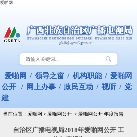
爱啪网
爱啪网
/
领导之窗
/
机构职能
/
爱啪网
公开
/
网上办事
/
政民互动
/
视听
/
党
建
当前位置：
爱啪网
>
爱啪网公开
>
爱啪网公开 年度报告
自治区广播电视局2018年爱啪网公开 工